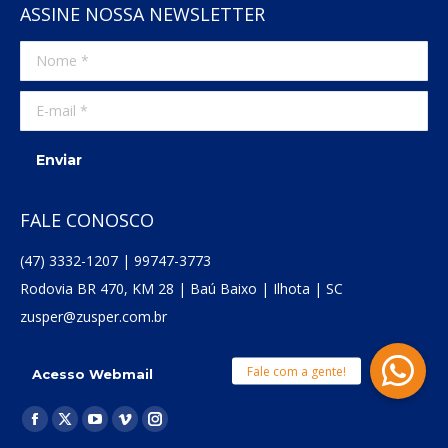
ASSINE NOSSA NEWSLETTER
Nome *
E-mail *
Enviar
FALE CONOSCO
(47) 3332-1207 | 99747-3773
Rodovia BR 470, KM 28 | Baú Baixo | Ilhota | SC
zusper@zusper.com.br
Acesso Webmail
Encontre-nos em:
Facebook
X
YouTube
Vimeo
Instagram