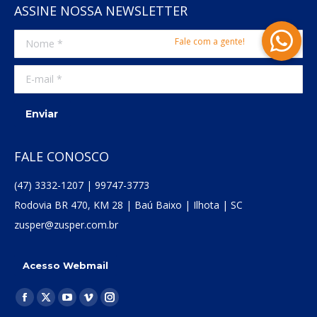
ASSINE NOSSA NEWSLETTER
Nome *
E-mail *
Enviar
FALE CONOSCO
(47) 3332-1207 | 99747-3773
Rodovia BR 470, KM 28 | Baú Baixo | Ilhota | SC
zusper@zusper.com.br
Acesso Webmail
Encontre-nos em:
Facebook
X
YouTube
Vimeo
Instagram