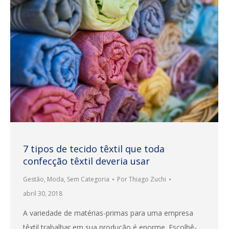
7 tipos de tecido têxtil que toda
confecção têxtil deveria usar
Gestão
,
Moda
,
Sem Categoria
Por
Thiago Zuchi
abril 30, 2018
A variedade de matérias-primas para uma empresa
têxtil trabalhar em sua produção é enorme. Escolhê-