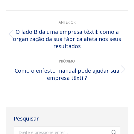
isto
isto
isto
isto
Facebook
X
Pinterest
LinkedIn
NAVEGAÇÃO
ANTERIOR
DE
O lado B da uma empresa têxtil: como a
Post
organização da sua fábrica afeta nos seus
POST:
resultados
anterior:
PRÓXIMO
Como o enfesto manual pode ajudar sua
Próximo
empresa têxtil?
post:
Pesquisar
Search: