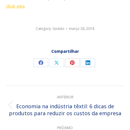
clicar aqui
.
Category:
Gestão
março 26, 2018
Compartilhar
Compartilhar
Compartilhar
Compartilhar
Compartilhar
isto
isto
isto
isto
Facebook
X
Pinterest
LinkedIn
NAVEGAÇÃO
ANTERIOR
DE
Economia na indústria têxtil: 6 dicas de
Post
produtos para reduzir os custos da empresa
POST:
anterior:
PRÓXIMO