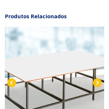
isto
isto
isto
isto
Facebook
X
Pinterest
LinkedIn
Produtos Relacionados