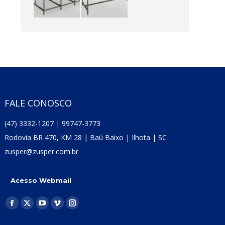
FALE CONOSCO
(47) 3332-1207 | 99747-3773
Rodovia BR 470, KM 28 | Baú Baixo | Ilhota | SC
zusper@zusper.com.br
Acesso Webmail
Encontre-nos em:
Facebook
X
YouTube
Vimeo
Instagram
page
page
page
page
page