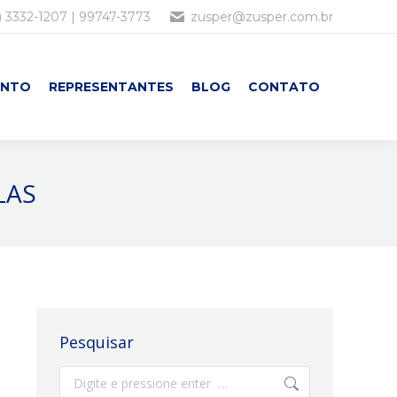
) 3332-1207 | 99747-3773
zusper@zusper.com.br
ENTO
REPRESENTANTES
BLOG
CONTATO
LAS
Pesquisar
Search: