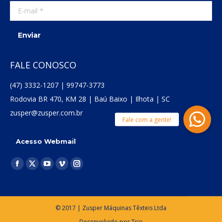
E-mail *
Enviar
FALE CONOSCO
(47) 3332-1207 | 99747-3773
Rodovia BR 470, KM 28 | Baú Baixo | Ilhota | SC
zusper@zusper.com.br
Acesso Webmail
Encontre-nos em:
Facebook
X
YouTube
Vimeo
Instagram
page
page
page
page
page
opens
opens
opens
opens
opens
in
in
in
in
in
© 2017 | Zusper Máquinas Têxteis Ltda
new
new
new
new
new
Desenvolvido por
Trio