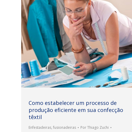
Como estabelecer um processo de
produção eficiente em sua confecção
têxtil
Enfestadeiras
,
fusionadeiras
Por
Thiago Zuchi