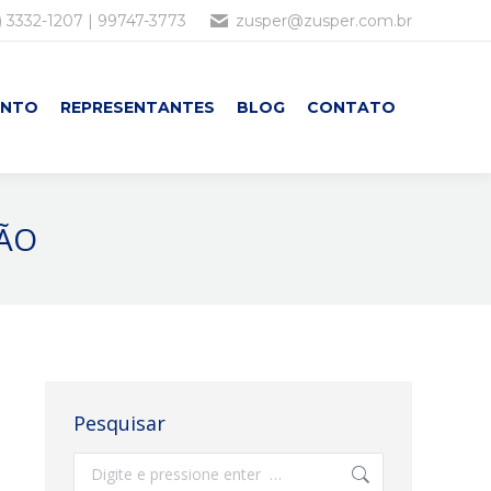
) 3332-1207 | 99747-3773
zusper@zusper.com.br
ENTO
REPRESENTANTES
BLOG
CONTATO
ÃO
Pesquisar
Search: