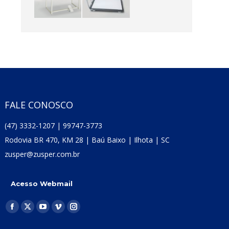
FALE CONOSCO
(47) 3332-1207 | 99747-3773
Rodovia BR 470, KM 28 | Baú Baixo | Ilhota | SC
zusper@zusper.com.br
Acesso Webmail
Encontre-nos em:
Facebook
X
YouTube
Vimeo
Instagram
page
page
page
page
page