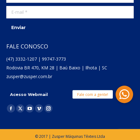
E-mail *
Enviar
FALE CONOSCO
(47) 3332-1207 | 99747-3773
Rodovia BR 470, KM 28 | Baú Baixo | Ilhota | SC
zusper@zusper.com.br
Acesso Webmail
Encontre-nos em:
Facebook
X
YouTube
Vimeo
Instagram
page
page
page
page
page
opens
opens
opens
opens
opens
in
in
in
in
in
© 2017 | Zusper Máquinas Têxteis Ltda