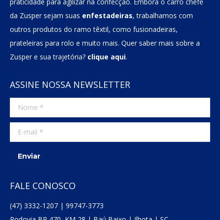
praticidade para agilizar na confecção. Embora o carro chefe
da Zusper sejam suas
enfestadeiras
, trabalhamos com
outros produtos do ramo têxtil, como fusionadeiras,
prateleiras para rolo e muito mais. Quer saber mais sobre a
Zusper e sua trajetória?
clique aqui
.
ASSINE NOSSA NEWSLETTER
Nome *
E-mail *
Enviar
FALE CONOSCO
(47) 3332-1207 | 99747-3773
Rodovia BR 470, KM 28 | Baú Baixo | Ilhota | SC