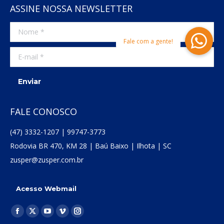
ASSINE NOSSA NEWSLETTER
Nome *
E-mail *
Enviar
FALE CONOSCO
(47) 3332-1207 | 99747-3773
Rodovia BR 470, KM 28 | Baú Baixo | Ilhota | SC
zusper@zusper.com.br
Acesso Webmail
Encontre-nos em:
Facebook
X
YouTube
Vimeo
Instagram