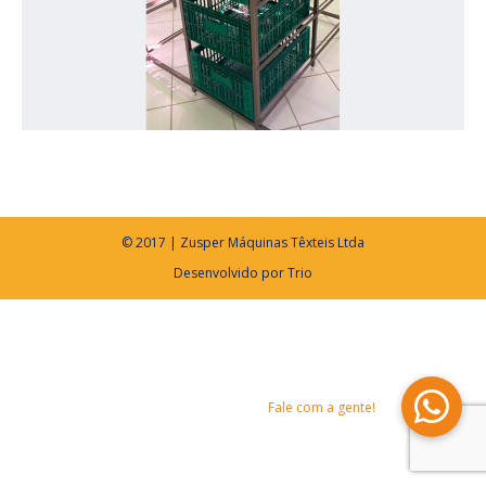
© 2017 | Zusper Máquinas Têxteis Ltda
Desenvolvido por
Trio