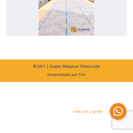
© 2017 | Zusper Máquinas Têxteis Ltda
Desenvolvido por
Trio