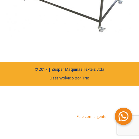
© 2017 | Zusper Máquinas Têxteis Ltda
Desenvolvido por
Trio