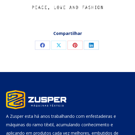
Compartilhar
Compartilhar
Compartilhar
Compartilhar
Compartilhar
isto
isto
isto
isto
Facebook
X
Pinterest
LinkedIn
A Zusper esta há anos trabalhando com enfestadeiras e
máquinas do ramo têxtil, acumulando conhecimento e
aplicando em produtos cada vez melhores, embutidos de